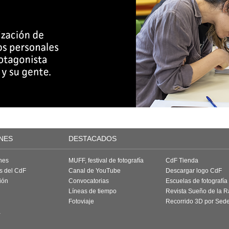
NES
DESTACADOS
nes
MUFF, festival de fotografía
CdF Tienda
as del CdF
Canal de YouTube
Descargar logo CdF
ión
Convocatorias
Escuelas de fotografía
Líneas de tiempo
Revista Sueño de la 
Fotoviaje
Recorrido 3D por Sed
a