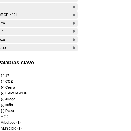
RROR 413H
rro
CZ
aza
ego
alabras clave
(-)
17
(-)
CCZ
(-)
Cerro
(-)
ERROR 413H
(-)
Juego
(-)
Niño
(-)
Plaza
A (1)
Arbolado (1)
Municipio (1)