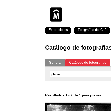
Exposiciones
Fotografías del CdF
Catálogo de fotografía
General
Catálogo de fotografías
Resultados
1
-
1
de
1
para
plazas