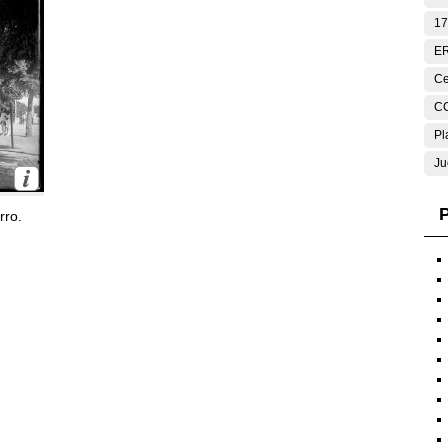
17
E
Ce
C
Pl
Ju
P
rro.