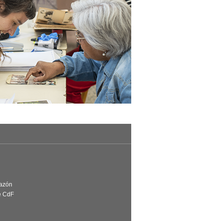
Razón
e CdF