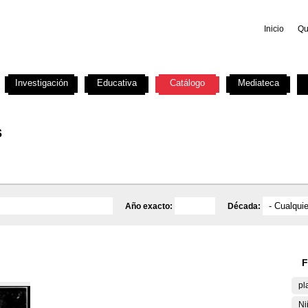
Inicio
Qu
Investigación
Educativa
Catálogo
Mediateca
s
Año exacto:
Década:
F
pl
Ni