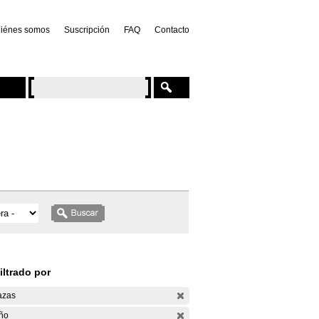
iénes somos
Suscripción
FAQ
Contacto
iltrado por
azas
ño