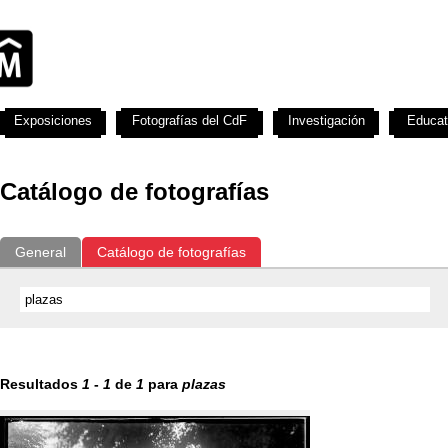
Exposiciones
Fotografías del CdF
Investigación
Educat
Catálogo de fotografías
General
Catálogo de fotografías
Resultados
1
-
1
de
1
para
plazas