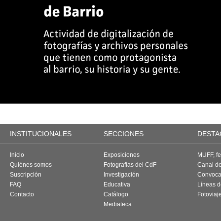
INSTITUCIONALES
SECCIONES
DESTA
Inicio
Exposiciones
MUFF, fes
Quiénes somos
Fotografías del CdF
Canal d
Suscripción
Investigación
Convoca
FAQ
Educativa
Líneas d
Contacto
Catálogo
Fotoviaj
Mediateca