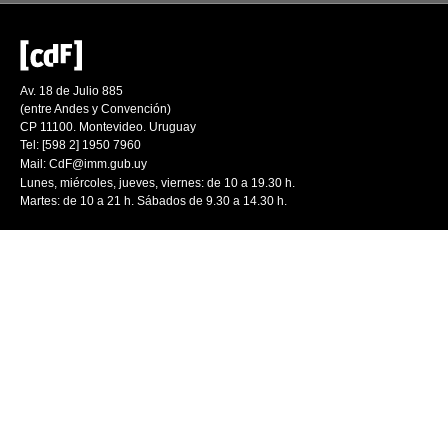
Av. 18 de Julio 885
(entre Andes y Convención)
CP 11100. Montevideo. Uruguay
Tel: [598 2] 1950 7960
Mail:
CdF@imm.gub.uy
Lunes, miércoles, jueves, viernes: de 10 a 19.30 h.
Martes: de 10 a 21 h. Sábados de 9.30 a 14.30 h.