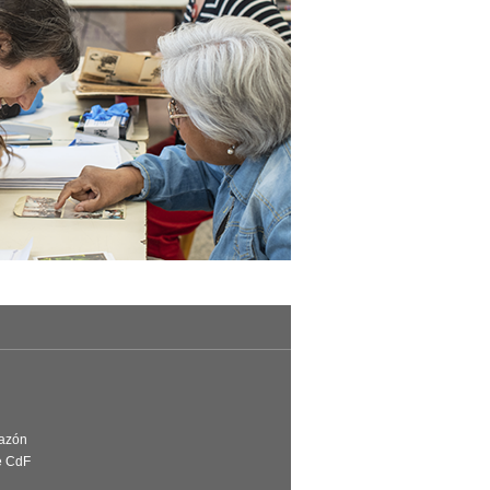
Razón
e CdF