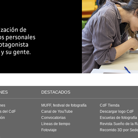
NES
DESTACADOS
nes
MUFF, festival de fotografía
CdF Tienda
as del CdF
Canal de YouTube
Descargar logo CdF
ión
Convocatorias
Escuelas de fotografía
Líneas de tiempo
Revista Sueño de la 
Fotoviaje
Recorrido 3D por Sed
a