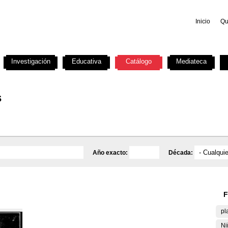
Inicio
Qu
Investigación
Educativa
Catálogo
Mediateca
s
Año exacto:
Década:
F
pl
Ni