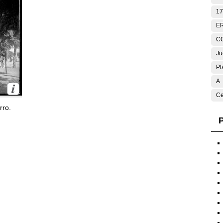
17
E
C
Ju
Pl
A
Ce
rro.
P