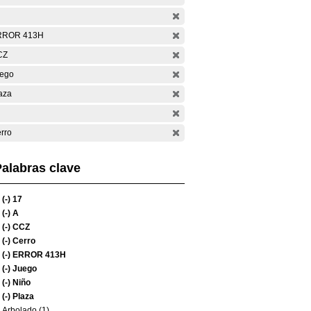
RROR 413H
CZ
ego
aza
rro
alabras clave
(-)
17
(-)
A
(-)
CCZ
(-)
Cerro
(-)
ERROR 413H
(-)
Juego
(-)
Niño
(-)
Plaza
Arbolado (1)