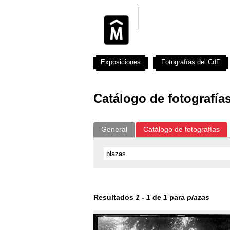
Exposiciones
Fotografías del CdF
Catálogo de fotografía
General
Catálogo de fotografías
Resultados
1
-
1
de
1
para
plazas