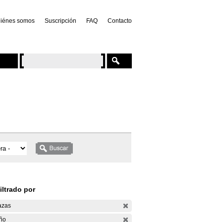
iénes somos
Suscripción
FAQ
Contacto
iltrado por
azas
ño