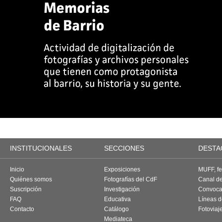
INSTITUCIONALES
SECCIONES
DESTA
Inicio
Exposiciones
MUFF, fes
Quiénes somos
Fotografías del CdF
Canal d
Suscripción
Investigación
Convoca
FAQ
Educativa
Líneas d
Contacto
Catálogo
Fotoviaj
Mediateca