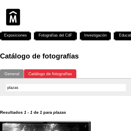
Exposiciones
Fotografías del CdF
Investigación
Educat
Catálogo de fotografías
General
Catálogo de fotografías
Resultados
1
-
1
de
1
para
plazas