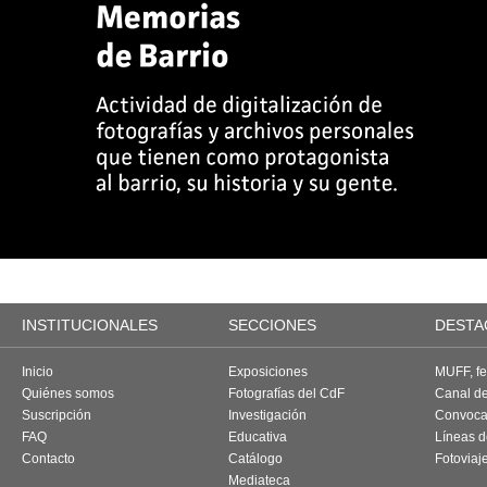
INSTITUCIONALES
SECCIONES
DESTA
Inicio
Exposiciones
MUFF, fes
Quiénes somos
Fotografías del CdF
Canal d
Suscripción
Investigación
Convoca
FAQ
Educativa
Líneas d
Contacto
Catálogo
Fotoviaj
Mediateca