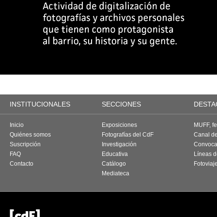
INSTITUCIONALES
SECCIONES
DESTA
Inicio
Exposiciones
MUFF, fes
Quiénes somos
Fotografías del CdF
Canal d
Suscripción
Investigación
Convoca
FAQ
Educativa
Líneas d
Contacto
Catálogo
Fotoviaj
Mediateca