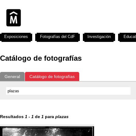
Exposiciones
Fotografías del CdF
Investigación
Educat
Catálogo de fotografías
General
Catálogo de fotografías
Resultados
1
-
1
de
1
para
plazas