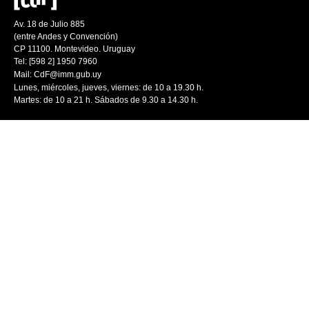
Av. 18 de Julio 885
(entre Andes y Convención)
CP 11100. Montevideo. Uruguay
Tel: [598 2] 1950 7960
Mail:
CdF@imm.gub.uy
Lunes, miércoles, jueves, viernes: de 10 a 19.30 h.
Martes: de 10 a 21 h. Sábados de 9.30 a 14.30 h.