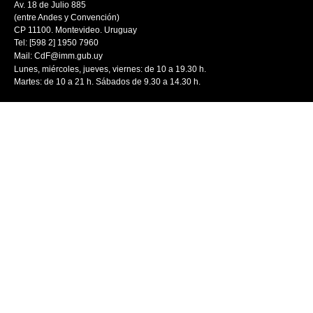
Av. 18 de Julio 885
(entre Andes y Convención)
CP 11100. Montevideo. Uruguay
Tel: [598 2] 1950 7960
Mail:
CdF@imm.gub.uy
Lunes, miércoles, jueves, viernes: de 10 a 19.30 h.
Martes: de 10 a 21 h. Sábados de 9.30 a 14.30 h.