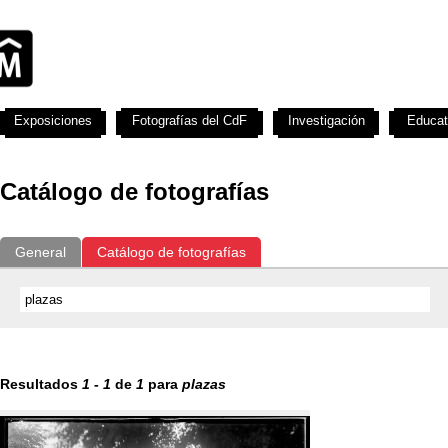
Exposiciones
Fotografías del CdF
Investigación
Educat
Catálogo de fotografías
General
Catálogo de fotografías
Resultados
1
-
1
de
1
para
plazas