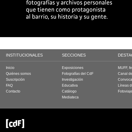
INSTITUCIONALES
SECCIONES
DESTA
Inicio
Exposiciones
MUFF, fes
Quiénes somos
Fotografías del CdF
Canal d
Suscripción
Investigación
Convoca
FAQ
Educativa
Líneas d
Contacto
Catálogo
Fotoviaj
Mediateca