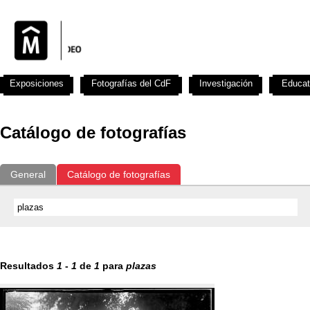
Exposiciones
Fotografías del CdF
Investigación
Educat
Catálogo de fotografías
General
Catálogo de fotografías
Resultados
1
-
1
de
1
para
plazas