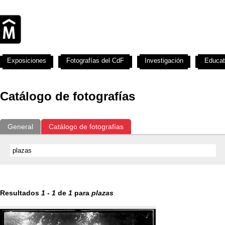
Exposiciones
Fotografías del CdF
Investigación
Educat
Catálogo de fotografías
General
Catálogo de fotografías
Resultados
1
-
1
de
1
para
plazas