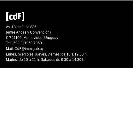
Av. 18 de Julio 885
(entre Andes y Convención)
CP 11100. Montevideo. Uruguay
Tel: [598 2] 1950 7960
Mail:
CdF@imm.gub.uy
Lunes, miércoles, jueves, viernes: de 10 a 19.30 h.
Martes: de 10 a 21 h. Sábados de 9.30 a 14.30 h.