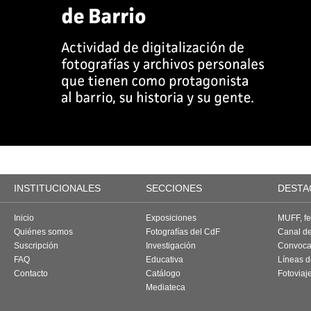
INSTITUCIONALES
SECCIONES
DESTA
Inicio
Exposiciones
MUFF, fes
Quiénes somos
Fotografías del CdF
Canal d
Suscripción
Investigación
Convoca
FAQ
Educativa
Líneas d
Contacto
Catálogo
Fotoviaj
Mediateca