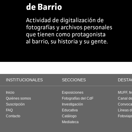
INSTITUCIONALES
SECCIONES
DESTA
Inicio
Exposiciones
MUFF, fes
Quiénes somos
Fotografías del CdF
Canal d
Suscripción
Investigación
Convoca
FAQ
Educativa
Líneas d
Contacto
Catálogo
Fotoviaj
Mediateca