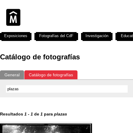
Exposiciones
Fotografías del CdF
Investigación
Educat
Catálogo de fotografías
General
Catálogo de fotografías
Resultados
1
-
1
de
1
para
plazas