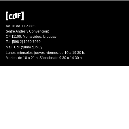
Av. 18 de Julio 885
(entre Andes y Convención)
CP 11100. Montevideo. Uruguay
Tel: [598 2] 1950 7960
Mail:
CdF@imm.gub.uy
Lunes, miércoles, jueves, viernes: de 10 a 19.30 h.
Martes: de 10 a 21 h. Sábados de 9.30 a 14.30 h.