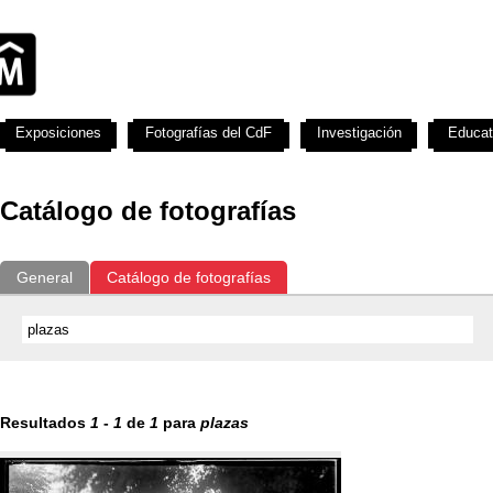
Exposiciones
Fotografías del CdF
Investigación
Educat
Catálogo de fotografías
General
Catálogo de fotografías
Resultados
1
-
1
de
1
para
plazas