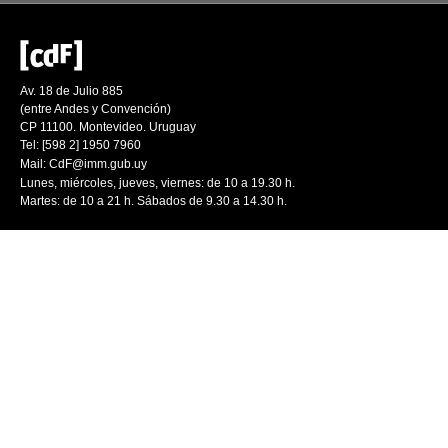
Av. 18 de Julio 885
(entre Andes y Convención)
CP 11100. Montevideo. Uruguay
Tel: [598 2] 1950 7960
Mail:
CdF@imm.gub.uy
Lunes, miércoles, jueves, viernes: de 10 a 19.30 h.
Martes: de 10 a 21 h. Sábados de 9.30 a 14.30 h.