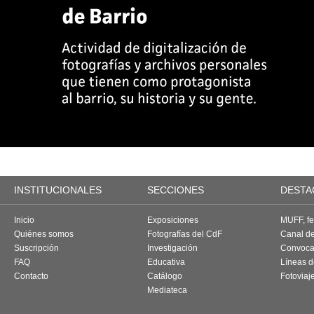
INSTITUCIONALES
SECCIONES
DESTA
Inicio
Exposiciones
MUFF, fes
Quiénes somos
Fotografías del CdF
Canal d
Suscripción
Investigación
Convoca
FAQ
Educativa
Líneas d
Contacto
Catálogo
Fotoviaj
Mediateca