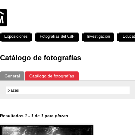
Exposiciones
Fotografías del CdF
Investigación
Educat
Catálogo de fotografías
General
Catálogo de fotografías
Resultados
1
-
1
de
1
para
plazas