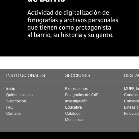
INSTITUCIONALES
SECCIONES
DESTA
Inicio
Exposiciones
MUFF, fes
Quiénes somos
Fotografías del CdF
Canal d
Suscripción
Investigación
Convoca
FAQ
Educativa
Líneas d
Contacto
Catálogo
Fotoviaj
Mediateca