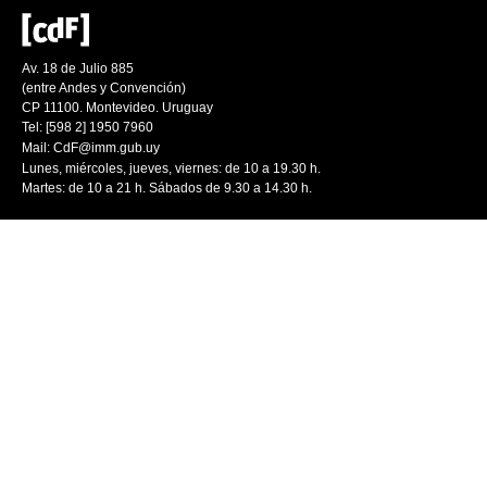
Av. 18 de Julio 885
(entre Andes y Convención)
CP 11100. Montevideo. Uruguay
Tel: [598 2] 1950 7960
Mail:
CdF@imm.gub.uy
Lunes, miércoles, jueves, viernes: de 10 a 19.30 h.
Martes: de 10 a 21 h. Sábados de 9.30 a 14.30 h.