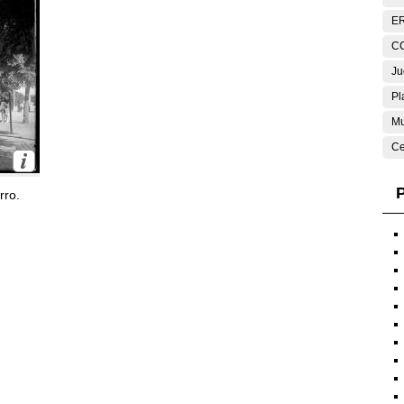
E
C
Ju
Pl
Mu
Ce
P
rro.