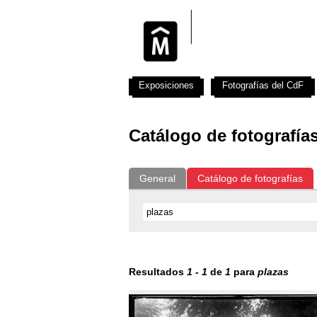
Exposiciones
Fotografías del CdF
Catálogo de fotografía
General
Catálogo de fotografías
Resultados
1
-
1
de
1
para
plazas