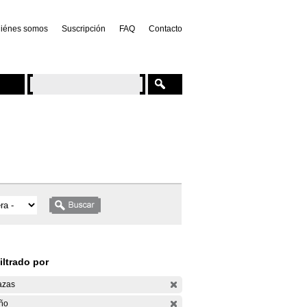
iénes somos
Suscripción
FAQ
Contacto
iltrado por
azas
ño