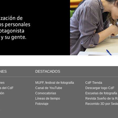
NES
DESTACADOS
nes
MUFF, festival de fotografía
CdF Tienda
as del CdF
Canal de YouTube
Descargar logo CdF
ión
Convocatorias
Escuelas de fotografía
Líneas de tiempo
Revista Sueño de la 
Fotoviaje
Recorrido 3D por Sed
a