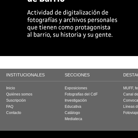
INSTITUCIONALES
SECCIONES
DESTA
Inicio
Exposiciones
MUFF, fes
Quiénes somos
Fotografías del CdF
Canal d
Suscripción
Investigación
Convoca
FAQ
Educativa
Líneas d
Contacto
Catálogo
Fotoviaj
Mediateca