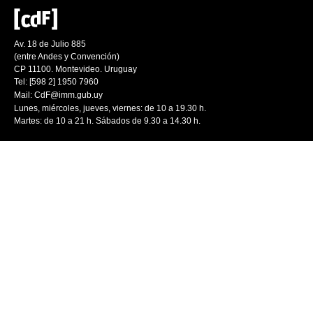
Av. 18 de Julio 885
(entre Andes y Convención)
CP 11100. Montevideo. Uruguay
Tel: [598 2] 1950 7960
Mail:
CdF@imm.gub.uy
Lunes, miércoles, jueves, viernes: de 10 a 19.30 h.
Martes: de 10 a 21 h. Sábados de 9.30 a 14.30 h.