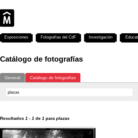
Exposiciones
Fotografías del CdF
Investigación
Educat
Catálogo de fotografías
General
Catálogo de fotografías
Resultados
1
-
1
de
1
para
plazas