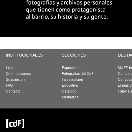
INSTITUCIONALES
SECCIONES
DESTA
Inicio
Exposiciones
MUFF, fes
Quiénes somos
Fotografías del CdF
Canal d
Suscripción
Investigación
Convoca
FAQ
Educativa
Líneas d
Contacto
Catálogo
Fotoviaj
Mediateca