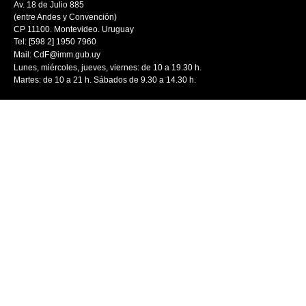
Av. 18 de Julio 885
(entre Andes y Convención)
CP 11100. Montevideo. Uruguay
Tel: [598 2] 1950 7960
Mail:
CdF@imm.gub.uy
Lunes, miércoles, jueves, viernes: de 10 a 19.30 h.
Martes: de 10 a 21 h. Sábados de 9.30 a 14.30 h.