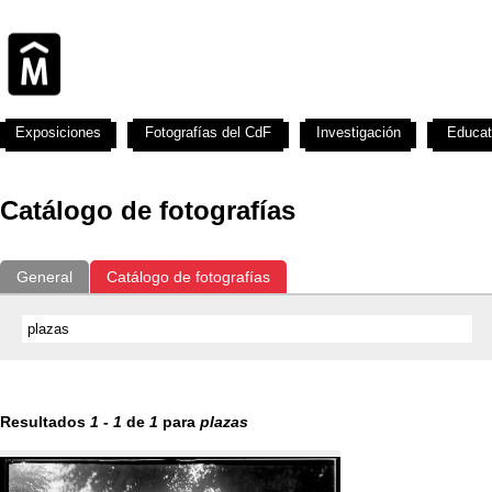
Exposiciones
Fotografías del CdF
Investigación
Educat
Catálogo de fotografías
General
Catálogo de fotografías
Resultados
1
-
1
de
1
para
plazas