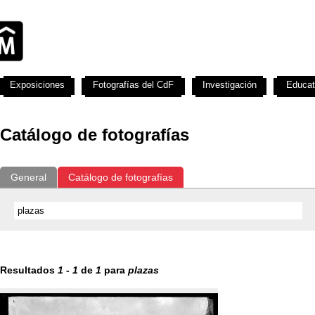
Exposiciones
Fotografías del CdF
Investigación
Educat
Catálogo de fotografías
General
Catálogo de fotografías
Resultados
1
-
1
de
1
para
plazas