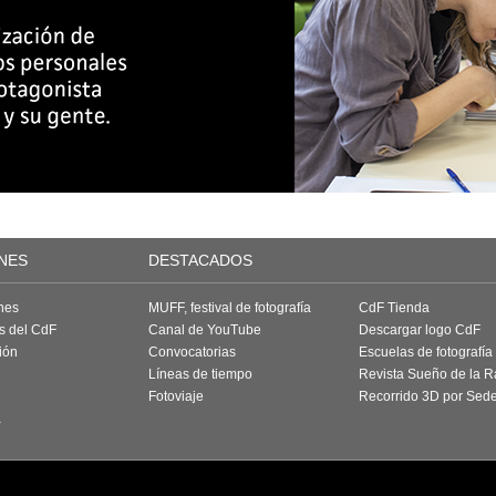
NES
DESTACADOS
nes
MUFF, festival de fotografía
CdF Tienda
as del CdF
Canal de YouTube
Descargar logo CdF
ión
Convocatorias
Escuelas de fotografía
Líneas de tiempo
Revista Sueño de la 
Fotoviaje
Recorrido 3D por Sed
a