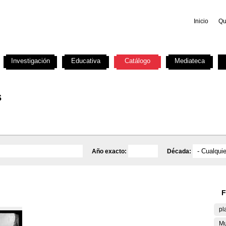
Inicio
Qu
Investigación
Educativa
Catálogo
Mediateca
s
Año exacto:
Década:
F
pl
Mu