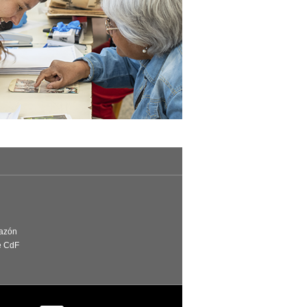
Razón
e CdF