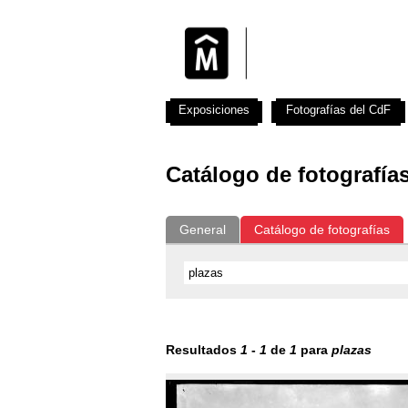
Exposiciones
Fotografías del CdF
Catálogo de fotografía
General
Catálogo de fotografías
Resultados
1
-
1
de
1
para
plazas