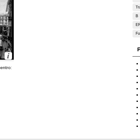
Tr
B
E
Fu
P
entro: