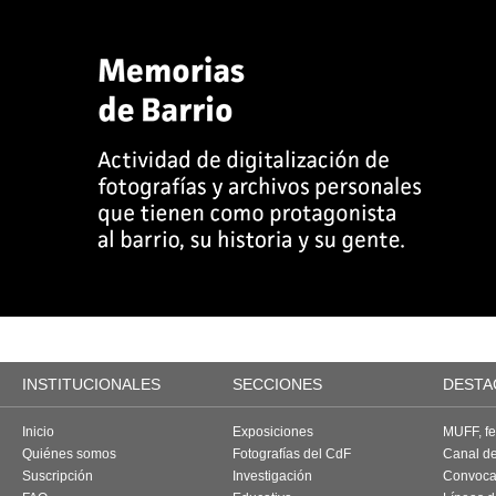
INSTITUCIONALES
SECCIONES
DESTA
Inicio
Exposiciones
MUFF, fes
Quiénes somos
Fotografías del CdF
Canal d
Suscripción
Investigación
Convoca