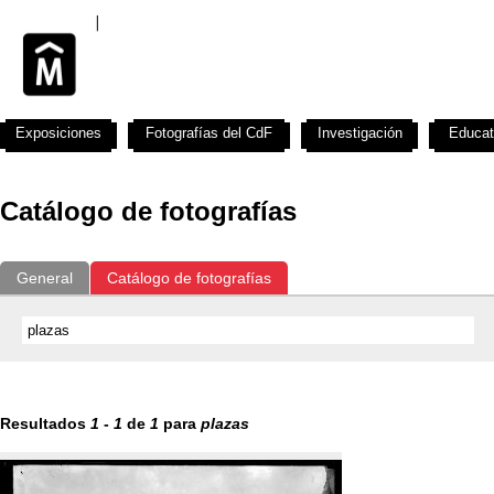
Exposiciones
Fotografías del CdF
Investigación
Educat
Catálogo de fotografías
General
Catálogo de fotografías
Resultados
1
-
1
de
1
para
plazas