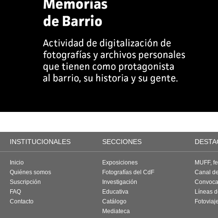
INSTITUCIONALES
SECCIONES
DESTA
Inicio
Exposiciones
MUFF, fes
Quiénes somos
Fotografías del CdF
Canal d
Suscripción
Investigación
Convoca
FAQ
Educativa
Líneas d
Contacto
Catálogo
Fotoviaj
Mediateca