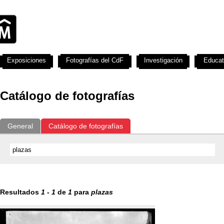
Exposiciones
Fotografías del CdF
Investigación
Educat
Catálogo de fotografías
General
Catálogo de fotografías
Resultados
1
-
1
de
1
para
plazas