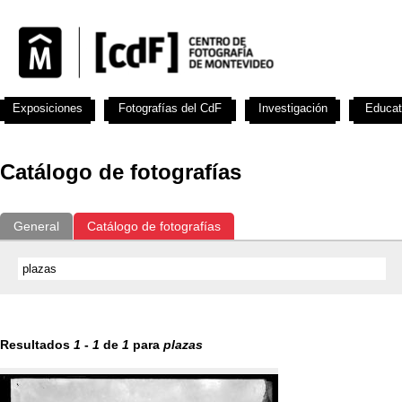
Exposiciones
Fotografías del CdF
Investigación
Educat
Catálogo de fotografías
General
Catálogo de fotografías
Resultados
1
-
1
de
1
para
plazas