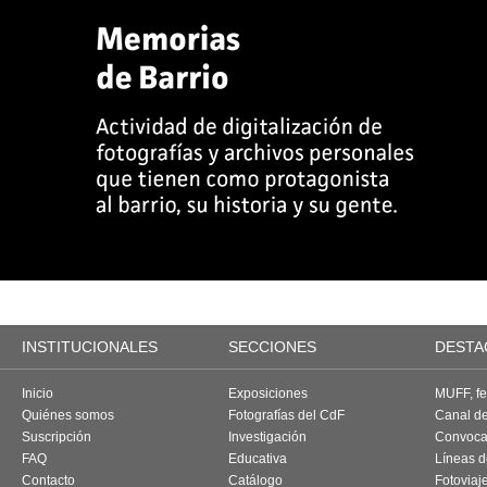
INSTITUCIONALES
SECCIONES
DESTA
Inicio
Exposiciones
MUFF, fes
Quiénes somos
Fotografías del CdF
Canal d
Suscripción
Investigación
Convoca
FAQ
Educativa
Líneas d
Contacto
Catálogo
Fotoviaj