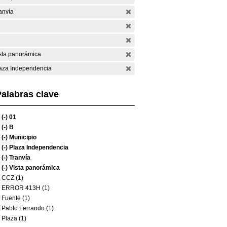
anvía
sta panorámica
aza Independencia
alabras clave
(-)
01
(-)
B
(-)
Municipio
(-)
Plaza Independencia
(-)
Tranvía
(-)
Vista panorámica
CCZ (1)
ERROR 413H (1)
Fuente (1)
Pablo Ferrando (1)
Plaza (1)