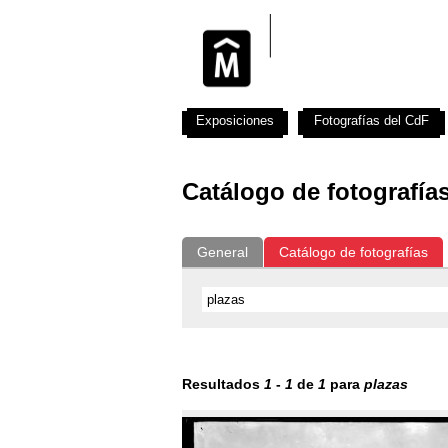
Exposiciones
Fotografías del CdF
Catálogo de fotografía
General
Catálogo de fotografías
Resultados
1
-
1
de
1
para
plazas