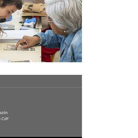
Razón
e CdF