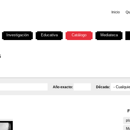
Inicio
Qu
Investigación
Educativa
Catálogo
Mediateca
s
Año exacto:
Década:
F
pl
Mu