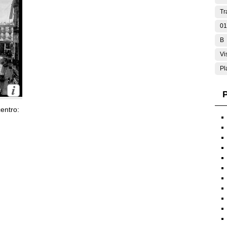
Tr
01
B
Vi
Pl
P
entro: