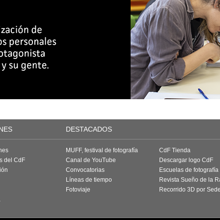
NES
DESTACADOS
nes
MUFF, festival de fotografía
CdF Tienda
as del CdF
Canal de YouTube
Descargar logo CdF
ión
Convocatorias
Escuelas de fotografía
Líneas de tiempo
Revista Sueño de la 
Fotoviaje
Recorrido 3D por Sed
a