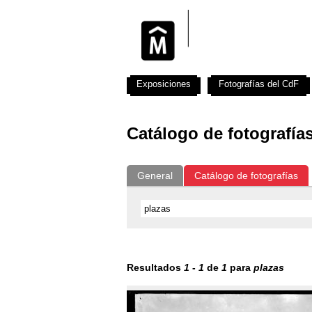
Exposiciones
Fotografías del CdF
Catálogo de fotografía
General
Catálogo de fotografías
Resultados
1
-
1
de
1
para
plazas