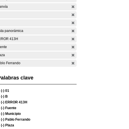
anvía
sta panorámica
RROR 413H
ente
aza
blo Ferrando
alabras clave
(-)
01
(-)
B
(-)
ERROR 413H
(-)
Fuente
(-)
Municipio
(-)
Pablo Ferrando
(-)
Plaza