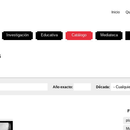
Inicio
Qu
Investigación
Educativa
Catálogo
Mediateca
s
Año exacto:
Década:
F
pl
Mu