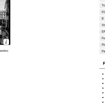
Tr
01
B
Vi
E
Fu
Pl
entro:
Pa
P