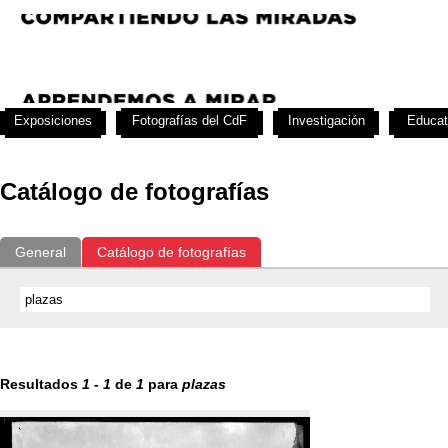
Exposiciones
Fotografías del CdF
Investigación
Educat
Catálogo de fotografías
General
Catálogo de fotografías
Resultados
1
-
1
de
1
para
plazas