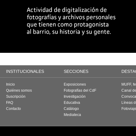
INSTITUCIONALES
SECCIONES
DESTA
Inicio
Exposiciones
MUFF, fes
Quiénes somos
Fotografías del CdF
Canal d
Suscripción
Investigación
Convoca
FAQ
Educativa
Líneas d
Contacto
Catálogo
Fotoviaj
Mediateca