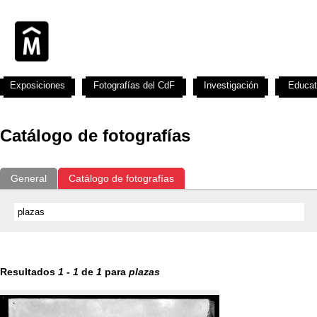
Exposiciones
Fotografías del CdF
Investigación
Educat
Catálogo de fotografías
General
Catálogo de fotografías
Resultados
1
-
1
de
1
para
plazas