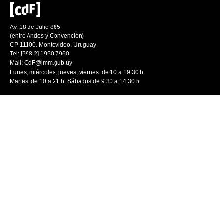
Av. 18 de Julio 885
(entre Andes y Convención)
CP 11100. Montevideo. Uruguay
Tel: [598 2] 1950 7960
Mail:
CdF@imm.gub.uy
Lunes, miércoles, jueves, viernes: de 10 a 19.30 h.
Martes: de 10 a 21 h. Sábados de 9.30 a 14.30 h.