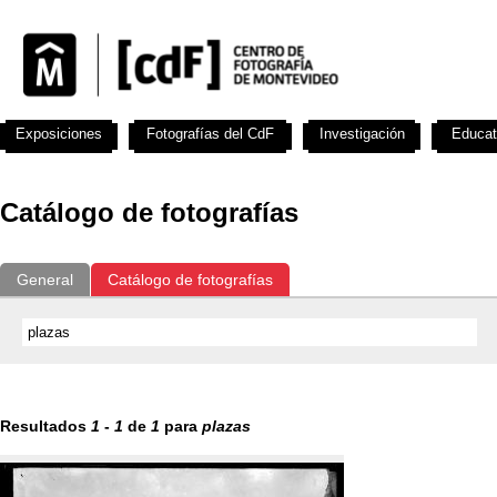
Exposiciones
Fotografías del CdF
Investigación
Educat
Catálogo de fotografías
General
Catálogo de fotografías
Resultados
1
-
1
de
1
para
plazas