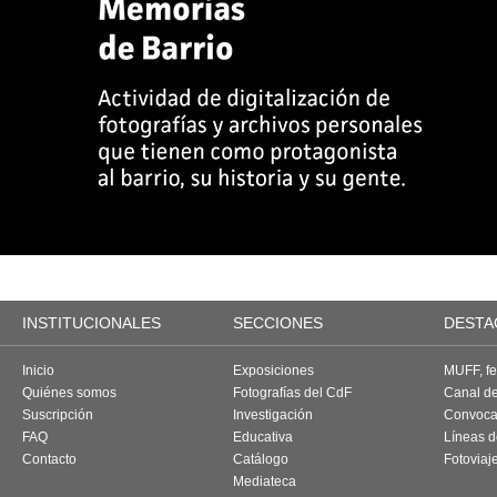
INSTITUCIONALES
SECCIONES
DESTA
Inicio
Exposiciones
MUFF, fes
Quiénes somos
Fotografías del CdF
Canal d
Suscripción
Investigación
Convoca
FAQ
Educativa
Líneas d
Contacto
Catálogo
Fotoviaj
Mediateca