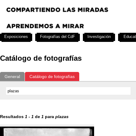
Exposiciones
Fotografías del CdF
Investigación
Educat
Catálogo de fotografías
General
Catálogo de fotografías
Resultados
1
-
1
de
1
para
plazas