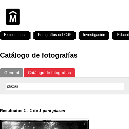
Exposiciones
Fotografías del CdF
Investigación
Educat
Catálogo de fotografías
General
Catálogo de fotografías
Resultados
1
-
1
de
1
para
plazas