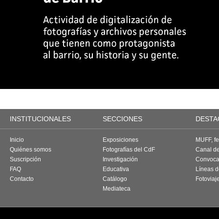
INSTITUCIONALES
SECCIONES
DESTA
Inicio
Exposiciones
MUFF, fes
Quiénes somos
Fotografías del CdF
Canal d
Suscripción
Investigación
Convoca
FAQ
Educativa
Líneas d
Contacto
Catálogo
Fotoviaj
Mediateca