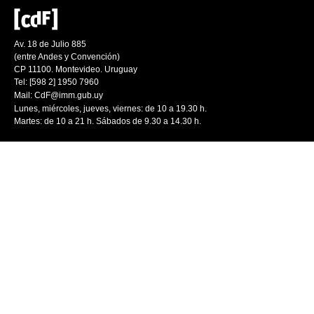
Av. 18 de Julio 885
(entre Andes y Convención)
CP 11100. Montevideo. Uruguay
Tel: [598 2] 1950 7960
Mail:
CdF@imm.gub.uy
Lunes, miércoles, jueves, viernes: de 10 a 19.30 h.
Martes: de 10 a 21 h. Sábados de 9.30 a 14.30 h.