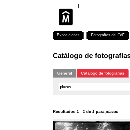
Exposiciones
Fotografías del CdF
Catálogo de fotografía
General
Catálogo de fotografías
Resultados
1
-
1
de
1
para
plazas