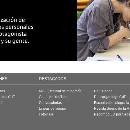
NES
DESTACADOS
nes
MUFF, festival de fotografía
CdF Tienda
as del CdF
Canal de YouTube
Descargar logo CdF
ión
Convocatorias
Escuelas de fotografía
Líneas de tiempo
Revista Sueño de la 
Fotoviaje
Recorrido 3D por Sed
a