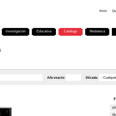
Inicio
Qu
Investigación
Educativa
Catálogo
Mediateca
s
Año exacto:
Década:
F
pl
Mu