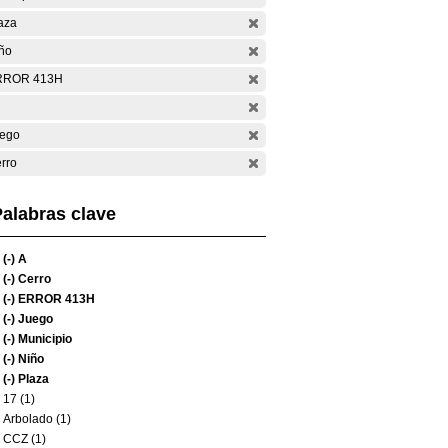
aza
ño
RROR 413H
ego
rro
alabras clave
(-)
A
(-)
Cerro
(-)
ERROR 413H
(-)
Juego
(-)
Municipio
(-)
Niño
(-)
Plaza
17 (1)
Arbolado (1)
CCZ (1)