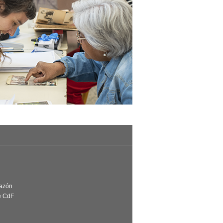
Razón
e CdF