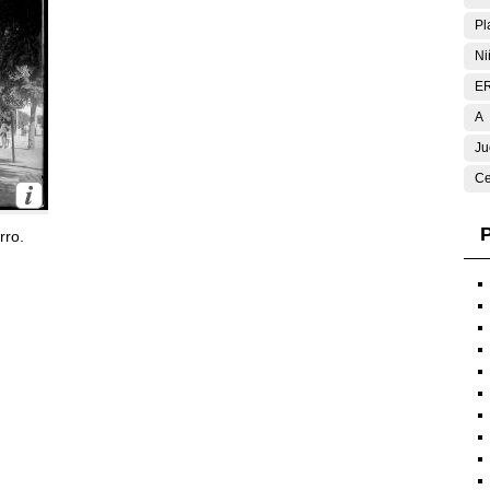
Pl
Ni
E
A
Ju
Ce
P
rro.