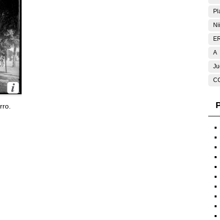
Pl
Ni
E
A
Ju
C
P
rro.