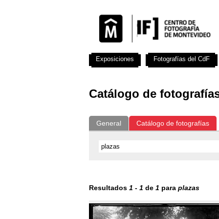
Exposiciones
Fotografías del CdF
Catálogo de fotografía
General
Catálogo de fotografías
Resultados
1
-
1
de
1
para
plazas