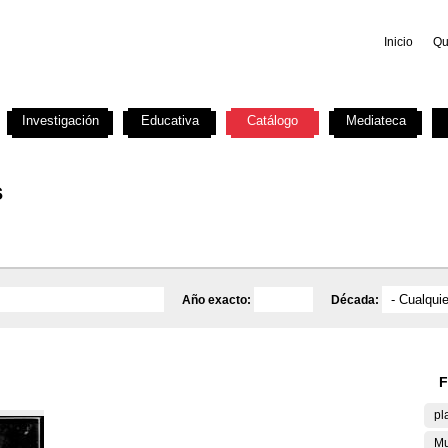
Inicio
Qu
Investigación
Educativa
Catálogo
Mediateca
s
Año exacto:
Década:
F
pl
Mu