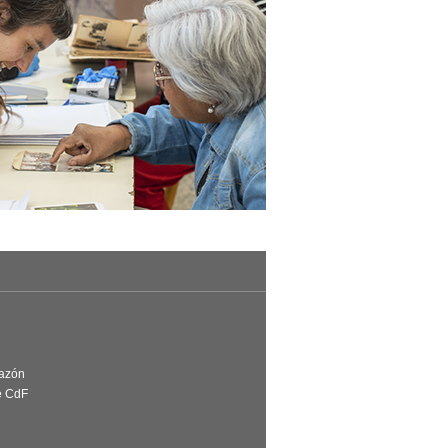
Razón
e CdF