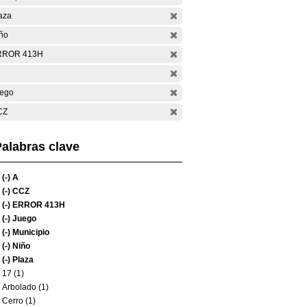
aza
ño
RROR 413H
ego
CZ
alabras clave
(-)
A
(-)
CCZ
(-)
ERROR 413H
(-)
Juego
(-)
Municipio
(-)
Niño
(-)
Plaza
17 (1)
Arbolado (1)
Cerro (1)