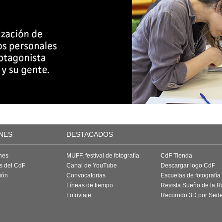
NES
DESTACADOS
nes
MUFF, festival de fotografía
CdF Tienda
as del CdF
Canal de YouTube
Descargar logo CdF
ión
Convocatorias
Escuelas de fotografía
Líneas de tiempo
Revista Sueño de la 
Fotoviaje
Recorrido 3D por Sed
a