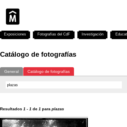
Exposiciones
Fotografías del CdF
Investigación
Educat
Catálogo de fotografías
General
Catálogo de fotografías
Resultados
1
-
1
de
1
para
plazas