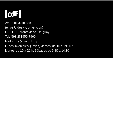
Av. 18 de Julio 885
(entre Andes y Convención)
CP 11100. Montevideo. Uruguay
Tel: [598 2] 1950 7960
Mail:
CdF@imm.gub.uy
Lunes, miércoles, jueves, viernes: de 10 a 19.30 h.
Martes: de 10 a 21 h. Sábados de 9.30 a 14.30 h.