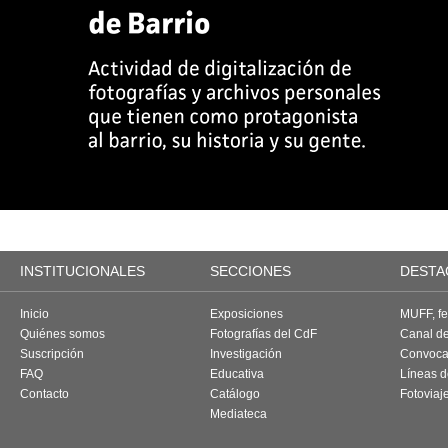
INSTITUCIONALES
SECCIONES
DESTA
Inicio
Exposiciones
MUFF, fes
Quiénes somos
Fotografías del CdF
Canal d
Suscripción
Investigación
Convoca
FAQ
Educativa
Líneas d
Contacto
Catálogo
Fotoviaj
Mediateca