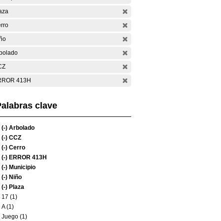
aza
rro
ño
bolado
CZ
RROR 413H
alabras clave
(-)
Arbolado
(-)
CCZ
(-)
Cerro
(-)
ERROR 413H
(-)
Municipio
(-)
Niño
(-)
Plaza
17 (1)
A (1)
Juego (1)