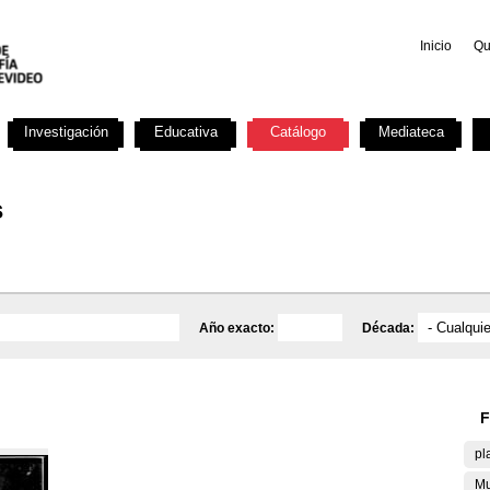
Inicio
Qu
Investigación
Educativa
Catálogo
Mediateca
s
Año exacto:
Década:
F
pl
Mu