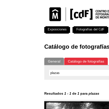
Exposiciones
Fotografías del CdF
Catálogo de fotografía
General
Catálogo de fotografías
Resultados
1
-
1
de
1
para
plazas