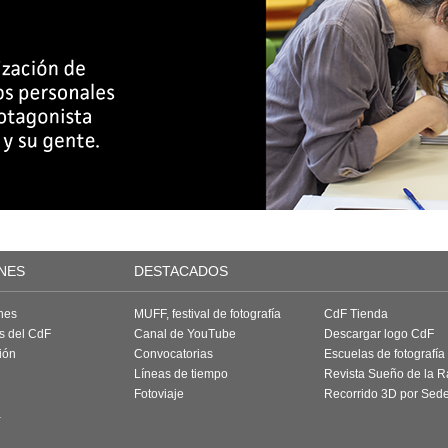
NES
DESTACADOS
nes
MUFF, festival de fotografía
CdF Tienda
as del CdF
Canal de YouTube
Descargar logo CdF
ión
Convocatorias
Escuelas de fotografía
Líneas de tiempo
Revista Sueño de la 
Fotoviaje
Recorrido 3D por Sed
a