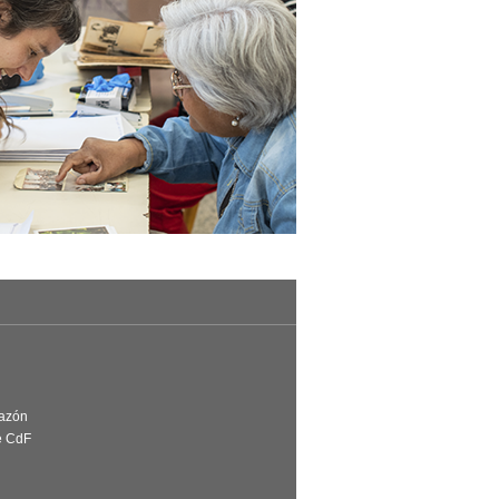
Razón
e CdF