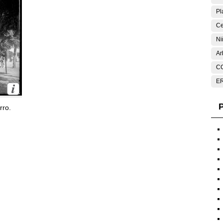
Pl
Ce
Ni
Ar
C
E
P
rro.