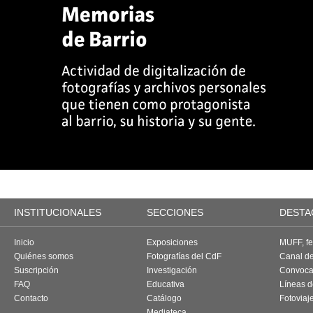
INSTITUCIONALES
SECCIONES
DESTA
Inicio
Exposiciones
MUFF, fes
Quiénes somos
Fotografías del CdF
Canal d
Suscripción
Investigación
Convoca
FAQ
Educativa
Líneas d
Contacto
Catálogo
Fotoviaj
Mediateca