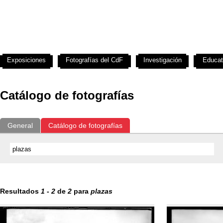
Exposiciones
Fotografías del CdF
Investigación
Educat
Catálogo de fotografías
General
Catálogo de fotografías
Resultados
1
-
2
de
2
para
plazas