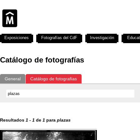
Exposiciones
Fotografías del CdF
Investigación
Educat
Catálogo de fotografías
General
Catálogo de fotografías
Resultados
1
-
1
de
1
para
plazas