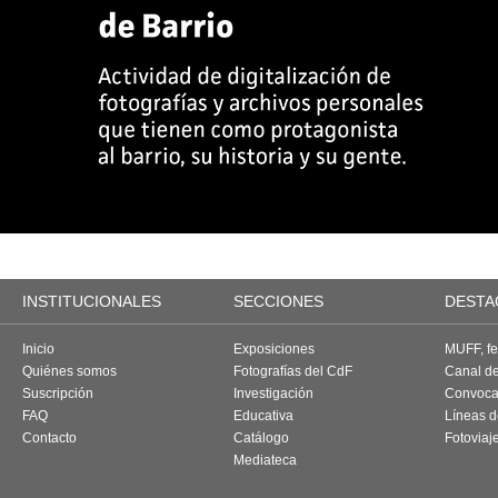
INSTITUCIONALES
SECCIONES
DESTA
Inicio
Exposiciones
MUFF, fes
Quiénes somos
Fotografías del CdF
Canal d
Suscripción
Investigación
Convoca
FAQ
Educativa
Líneas d
Contacto
Catálogo
Fotoviaj
Mediateca