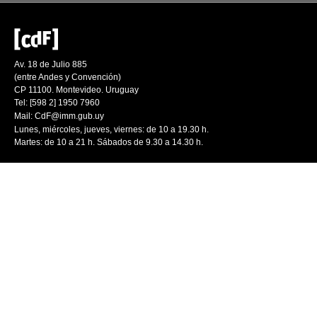
Av. 18 de Julio 885
(entre Andes y Convención)
CP 11100. Montevideo. Uruguay
Tel: [598 2] 1950 7960
Mail:
CdF@imm.gub.uy
Lunes, miércoles, jueves, viernes: de 10 a 19.30 h.
Martes: de 10 a 21 h. Sábados de 9.30 a 14.30 h.