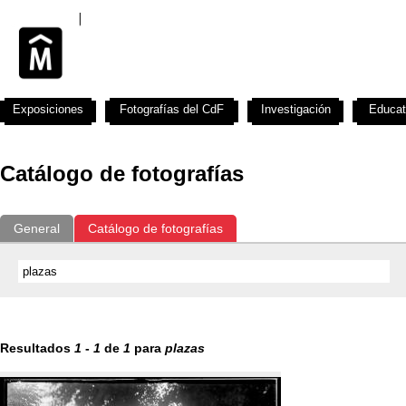
Exposiciones
Fotografías del CdF
Investigación
Educat
Catálogo de fotografías
General
Catálogo de fotografías
Resultados
1
-
1
de
1
para
plazas