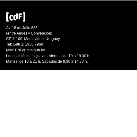
Av. 18 de Julio 885
(entre Andes y Convención)
CP 11100. Montevideo. Uruguay
Tel: [598 2] 1950 7960
Mail:
CdF@imm.gub.uy
Lunes, miércoles, jueves, viernes: de 10 a 19.30 h.
Martes: de 10 a 21 h. Sábados de 9.30 a 14.30 h.