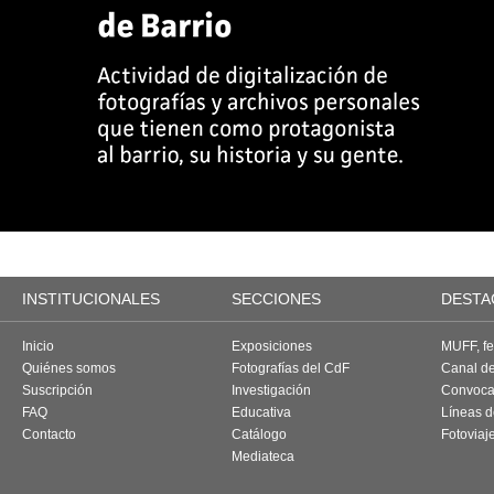
INSTITUCIONALES
SECCIONES
DESTA
Inicio
Exposiciones
MUFF, fes
Quiénes somos
Fotografías del CdF
Canal d
Suscripción
Investigación
Convoca
FAQ
Educativa
Líneas d
Contacto
Catálogo
Fotoviaj
Mediateca