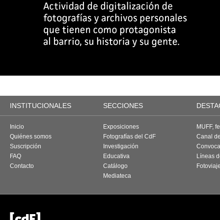
INSTITUCIONALES
SECCIONES
DESTA
Inicio
Exposiciones
MUFF, fes
Quiénes somos
Fotografías del CdF
Canal d
Suscripción
Investigación
Convoca
FAQ
Educativa
Líneas d
Contacto
Catálogo
Fotoviaj
Mediateca