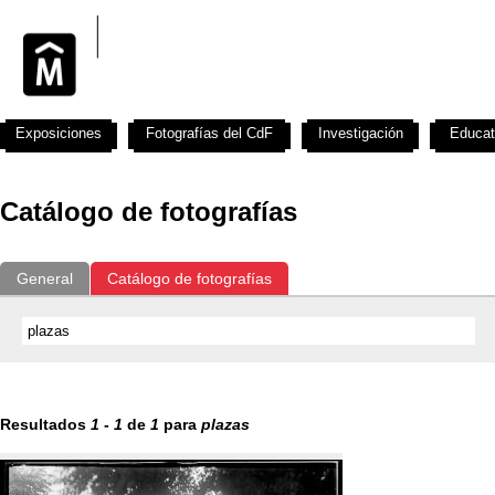
Exposiciones
Fotografías del CdF
Investigación
Educat
Catálogo de fotografías
General
Catálogo de fotografías
Resultados
1
-
1
de
1
para
plazas