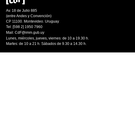
Av. 18 de Julio 885
(entre Andes y Convención)
CP 11100. Montevideo. Uruguay
Tel: [598 2] 1950 7960
Mail:
CdF@imm.gub.uy
Lunes, miércoles, jueves, viernes: de 10 a 19.30 h.
Martes: de 10 a 21 h. Sábados de 9.30 a 14.30 h.