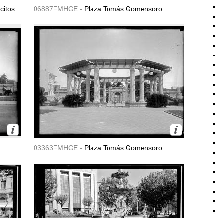
citos.
06887FMHGE -
Plaza Tomás Gomensoro.
.
03363FMHGE -
Plaza Tomás Gomensoro.