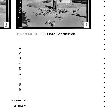
10077FMHGE -
S.i. Plaza Constitución.
1
2
3
4
5
6
7
8
9
…
siguiente ›
última »