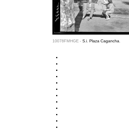
10078FMHGE -
S.i. Plaza Cagancha.