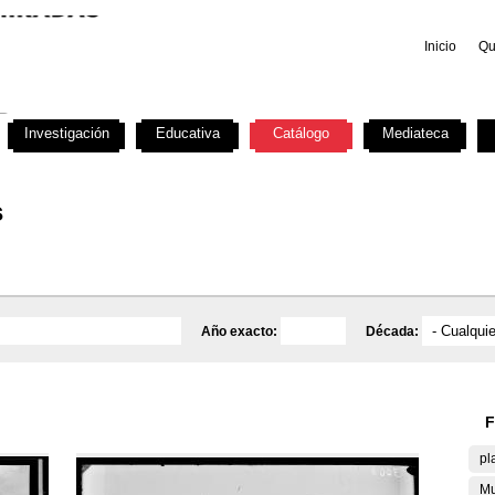
Inicio
Qu
Investigación
Educativa
Catálogo
Mediateca
s
Año exacto:
Década:
F
pl
Mu