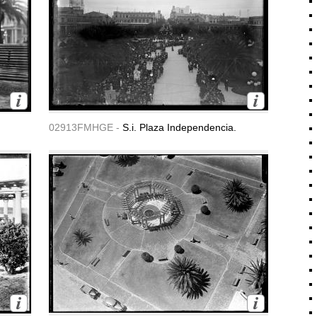
02913FMHGE -
S.i. Plaza Independencia.