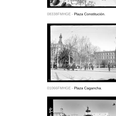
08338FMHGE -
Plaza Constitución.
01066FMHGE -
Plaza Cagancha.