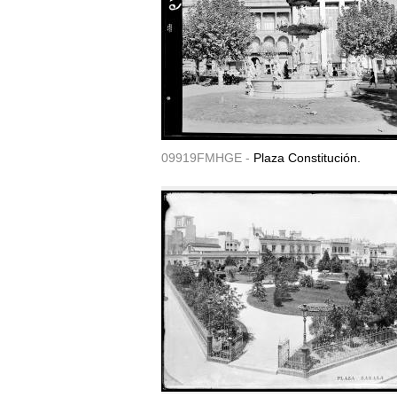
09919FMHGE -
Plaza Constitución.