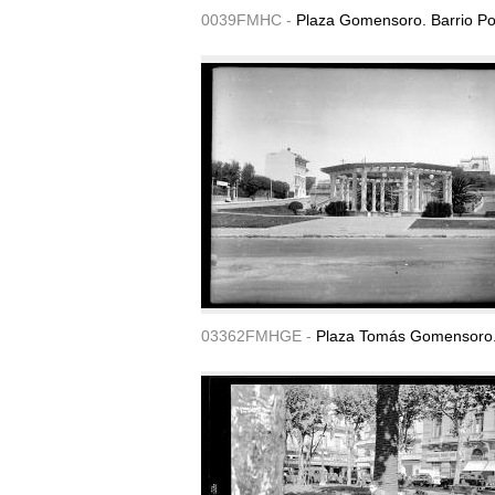
0039FMHC -
Plaza Gomensoro. Barrio Po
03362FMHGE -
Plaza Tomás Gomensoro