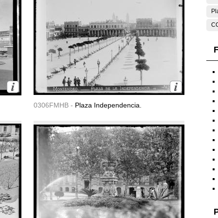
Pl
C
F
0306FMHB -
Plaza Independencia.