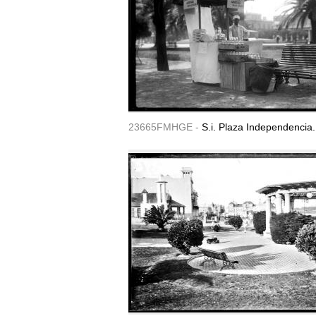
23665FMHGE -
S.i. Plaza Independencia.