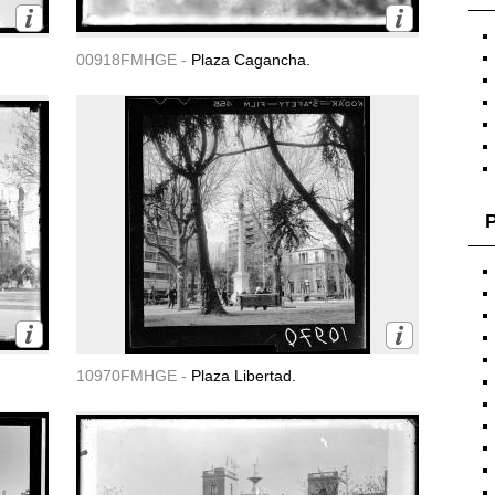
00918FMHGE -
Plaza Cagancha.
P
10970FMHGE -
Plaza Libertad.