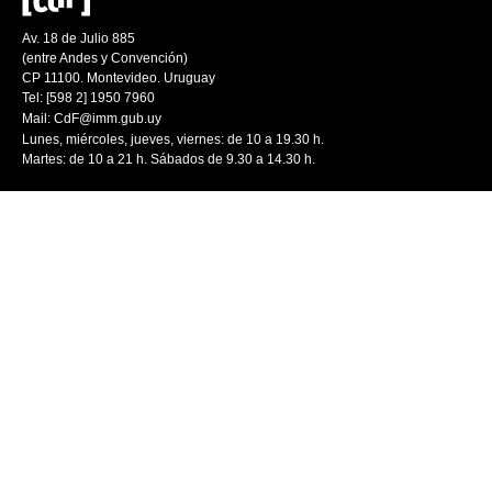
Av. 18 de Julio 885
(entre Andes y Convención)
CP 11100. Montevideo. Uruguay
Tel: [598 2] 1950 7960
Mail:
CdF@imm.gub.uy
Lunes, miércoles, jueves, viernes: de 10 a 19.30 h.
Martes: de 10 a 21 h. Sábados de 9.30 a 14.30 h.