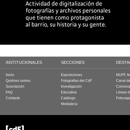
INSTITUCIONALES
SECCIONES
DESTA
Inicio
Exposiciones
MUFF, fes
Quiénes somos
Fotografías del CdF
Canal d
Suscripción
Investigación
Convoca
FAQ
Educativa
Líneas d
Contacto
Catálogo
Fotoviaj
Mediateca