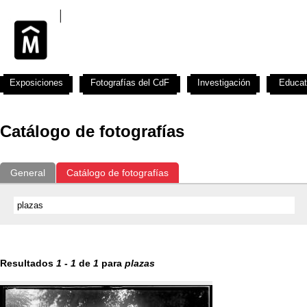
Exposiciones
Fotografías del CdF
Investigación
Educat
Catálogo de fotografías
General
Catálogo de fotografías
Resultados
1
-
1
de
1
para
plazas