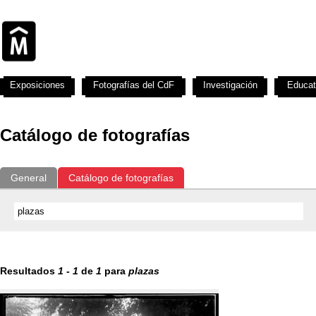
Exposiciones
Fotografías del CdF
Investigación
Educat
Catálogo de fotografías
General
Catálogo de fotografías
Resultados
1
-
1
de
1
para
plazas