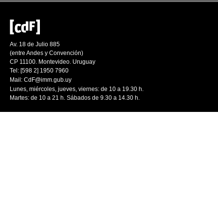
Av. 18 de Julio 885
(entre Andes y Convención)
CP 11100. Montevideo. Uruguay
Tel: [598 2] 1950 7960
Mail:
CdF@imm.gub.uy
Lunes, miércoles, jueves, viernes: de 10 a 19.30 h.
Martes: de 10 a 21 h. Sábados de 9.30 a 14.30 h.