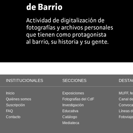
INSTITUCIONALES
SECCIONES
DESTA
Inicio
Exposiciones
MUFF, fes
Quiénes somos
Fotografías del CdF
Canal d
Suscripción
Investigación
Convoca
FAQ
Educativa
Líneas d
Contacto
Catálogo
Fotoviaj
Mediateca