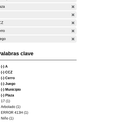
aza
CZ
rro
ego
alabras clave
(-)
A
(-)
CCZ
(-)
Cerro
(-)
Juego
(-)
Municipio
(-)
Plaza
17 (1)
Arbolado (1)
ERROR 413H (1)
Niño (1)