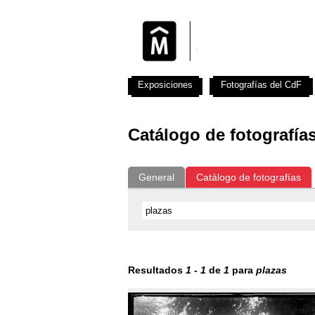
Exposiciones
Fotografías del CdF
Catálogo de fotografía
General
Catálogo de fotografías
Resultados
1
-
1
de
1
para
plazas