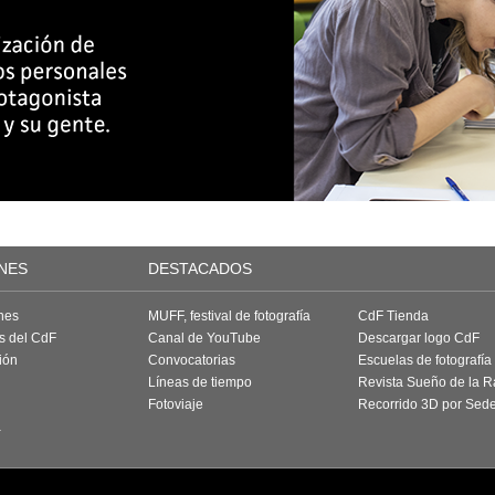
NES
DESTACADOS
nes
MUFF, festival de fotografía
CdF Tienda
as del CdF
Canal de YouTube
Descargar logo CdF
ión
Convocatorias
Escuelas de fotografía
Líneas de tiempo
Revista Sueño de la 
Fotoviaje
Recorrido 3D por Sed
a