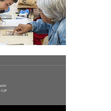
Razón
e CdF