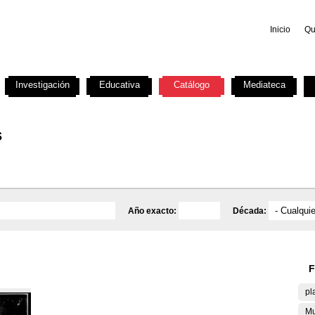
Inicio
Qu
Investigación
Educativa
Catálogo
Mediateca
s
Año exacto:
Década:
F
pl
Mu