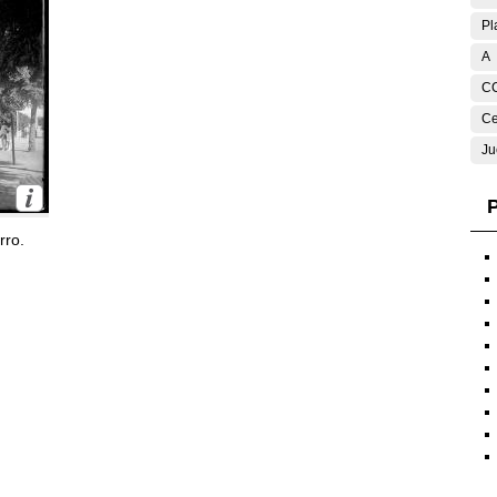
Pl
A
C
Ce
Ju
P
rro.