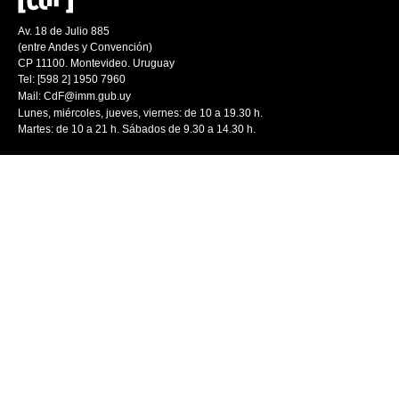
Av. 18 de Julio 885
(entre Andes y Convención)
CP 11100. Montevideo. Uruguay
Tel: [598 2] 1950 7960
Mail:
CdF@imm.gub.uy
Lunes, miércoles, jueves, viernes: de 10 a 19.30 h.
Martes: de 10 a 21 h. Sábados de 9.30 a 14.30 h.