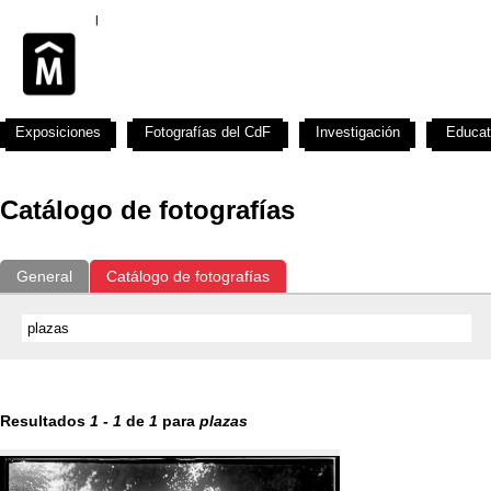
Exposiciones
Fotografías del CdF
Investigación
Educat
Catálogo de fotografías
General
Catálogo de fotografías
Resultados
1
-
1
de
1
para
plazas