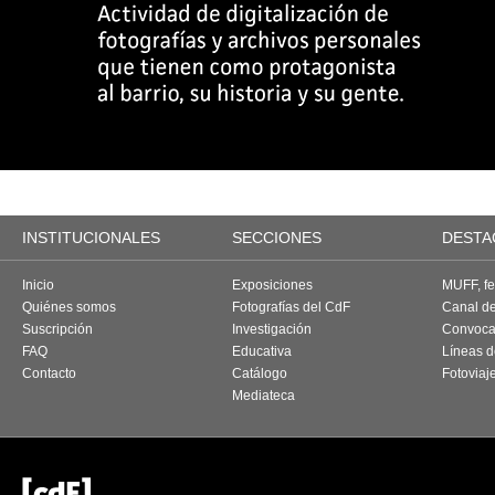
INSTITUCIONALES
SECCIONES
DESTA
Inicio
Exposiciones
MUFF, fes
Quiénes somos
Fotografías del CdF
Canal d
Suscripción
Investigación
Convoca
FAQ
Educativa
Líneas d
Contacto
Catálogo
Fotoviaj
Mediateca