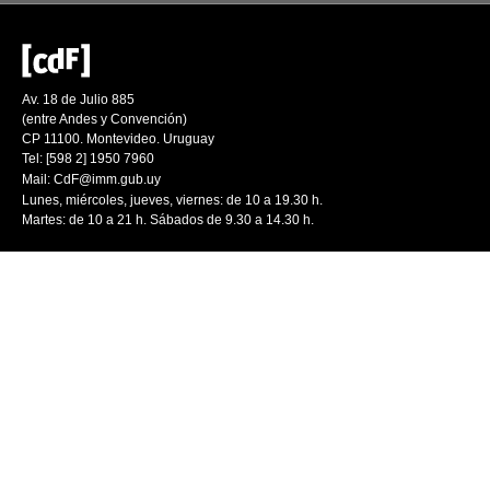
Av. 18 de Julio 885
(entre Andes y Convención)
CP 11100. Montevideo. Uruguay
Tel: [598 2] 1950 7960
Mail:
CdF@imm.gub.uy
Lunes, miércoles, jueves, viernes: de 10 a 19.30 h.
Martes: de 10 a 21 h. Sábados de 9.30 a 14.30 h.