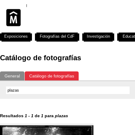
Exposiciones
Fotografías del CdF
Investigación
Educat
Catálogo de fotografías
General
Catálogo de fotografías
Resultados
1
-
1
de
1
para
plazas