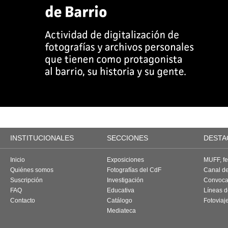
INSTITUCIONALES
SECCIONES
DESTA
Inicio
Exposiciones
MUFF, fes
Quiénes somos
Fotografías del CdF
Canal d
Suscripción
Investigación
Convoca
FAQ
Educativa
Líneas d
Contacto
Catálogo
Fotoviaj
Mediateca