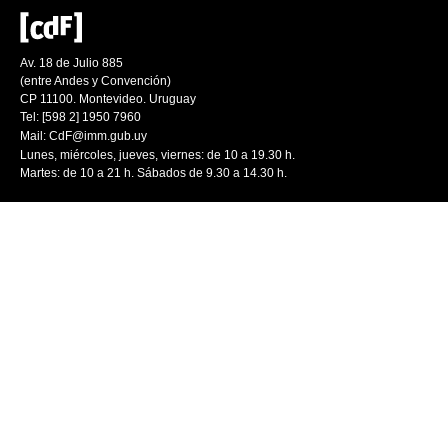
Av. 18 de Julio 885
(entre Andes y Convención)
CP 11100. Montevideo. Uruguay
Tel: [598 2] 1950 7960
Mail:
CdF@imm.gub.uy
Lunes, miércoles, jueves, viernes: de 10 a 19.30 h.
Martes: de 10 a 21 h. Sábados de 9.30 a 14.30 h.