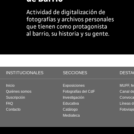
INSTITUCIONALES
SECCIONES
DESTA
Inicio
Exposiciones
MUFF, fes
Quiénes somos
Fotografías del CdF
Canal d
Suscripción
Investigación
Convoca
FAQ
Educativa
Líneas d
Contacto
Catálogo
Fotoviaj
Mediateca