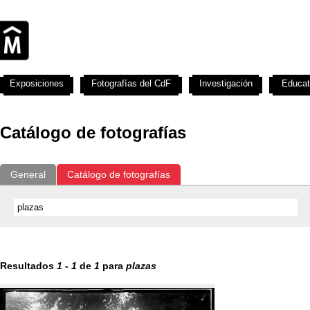
Exposiciones
Fotografías del CdF
Investigación
Educat
Catálogo de fotografías
General
Catálogo de fotografías
Resultados
1
-
1
de
1
para
plazas