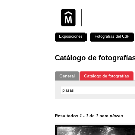
Exposiciones
Fotografías del CdF
Catálogo de fotografía
General
Catálogo de fotografías
Resultados
1
-
1
de
1
para
plazas