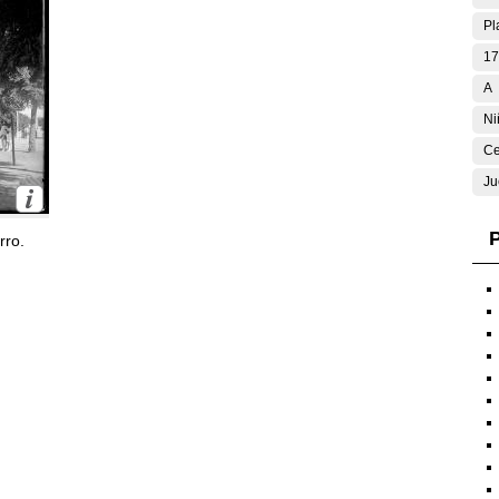
Pl
17
A
Ni
Ce
Ju
P
rro.