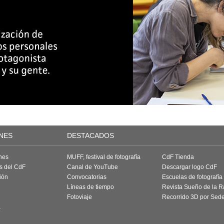
NES
DESTACADOS
nes
MUFF, festival de fotografía
CdF Tienda
as del CdF
Canal de YouTube
Descargar logo CdF
ión
Convocatorias
Escuelas de fotografía
Líneas de tiempo
Revista Sueño de la 
Fotoviaje
Recorrido 3D por Sed
a