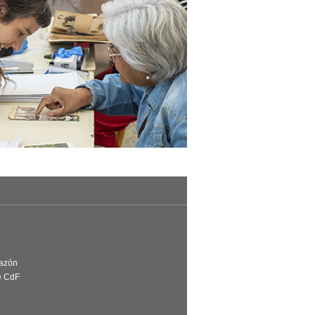
Razón
e CdF