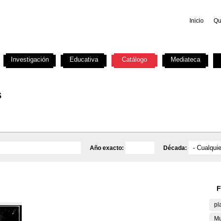
Inicio
Qu
Investigación
Educativa
Catálogo
Mediateca
s
Año exacto:
Década:
F
pl
Mu