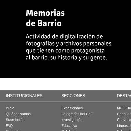
INSTITUCIONALES
SECCIONES
DESTA
Inicio
Exposiciones
MUFF, fes
Quiénes somos
Fotografías del CdF
Canal d
Suscripción
Investigación
Convoca
FAQ
Educativa
Líneas d