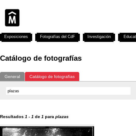
Exposiciones
Fotografías del CdF
Investigación
Educat
Catálogo de fotografías
General
Catálogo de fotografías
Resultados
1
-
1
de
1
para
plazas