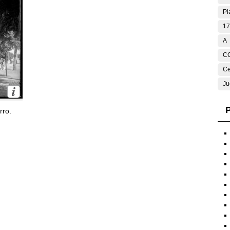
Pl
17
A
C
Ce
Ju
P
rro.