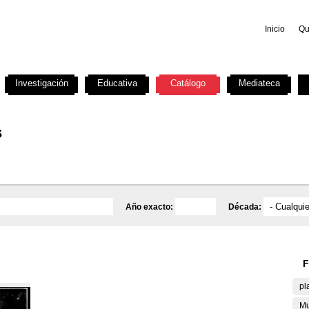
Inicio
Qu
Investigación
Educativa
Catálogo
Mediateca
s
Año exacto:
Década:
F
pl
Mu