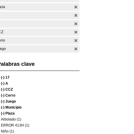
aza
CZ
rro
ego
alabras clave
(-)
17
(-)
A
(-)
CCZ
(-)
Cerro
(-)
Juego
(-)
Municipio
(-)
Plaza
Arbolado (1)
ERROR 413H (1)
Niño (1)