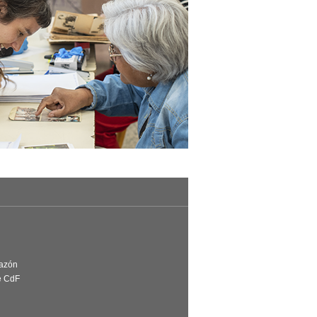
Razón
e CdF