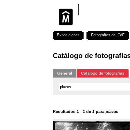
Exposiciones
Fotografías del CdF
Catálogo de fotografía
General
Catálogo de fotografías
Resultados
1
-
1
de
1
para
plazas