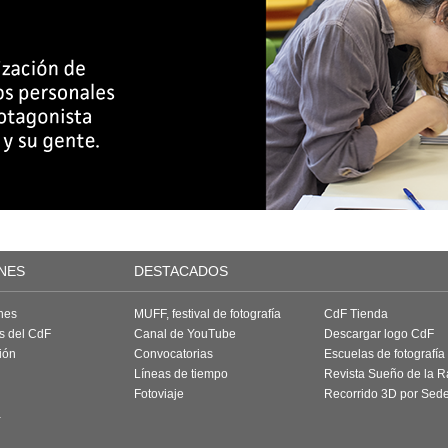
NES
DESTACADOS
nes
MUFF, festival de fotografía
CdF Tienda
as del CdF
Canal de YouTube
Descargar logo CdF
ión
Convocatorias
Escuelas de fotografía
Líneas de tiempo
Revista Sueño de la 
Fotoviaje
Recorrido 3D por Sed
a