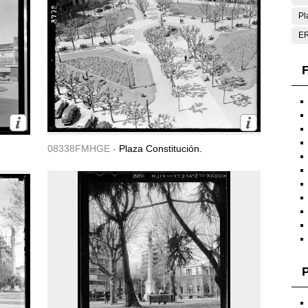
Pl
E
F
08338FMHGE -
Plaza Constitución.