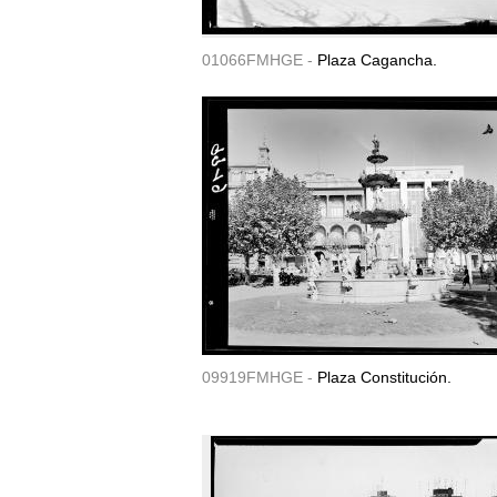
01066FMHGE -
Plaza Cagancha.
09919FMHGE -
Plaza Constitución.