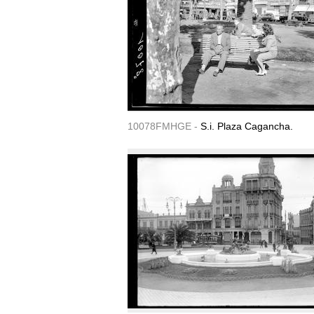
10078FMHGE -
S.i. Plaza Cagancha.