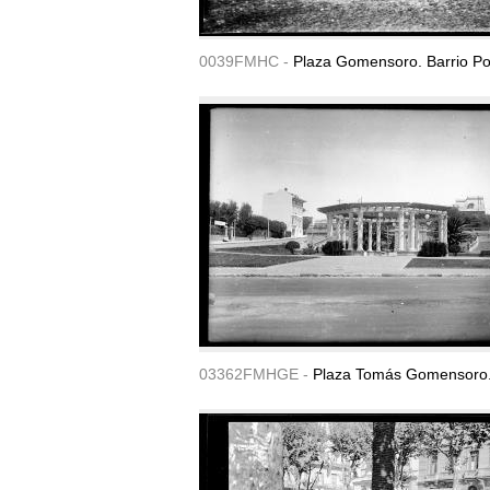
0039FMHC -
Plaza Gomensoro. Barrio Po
03362FMHGE -
Plaza Tomás Gomensoro