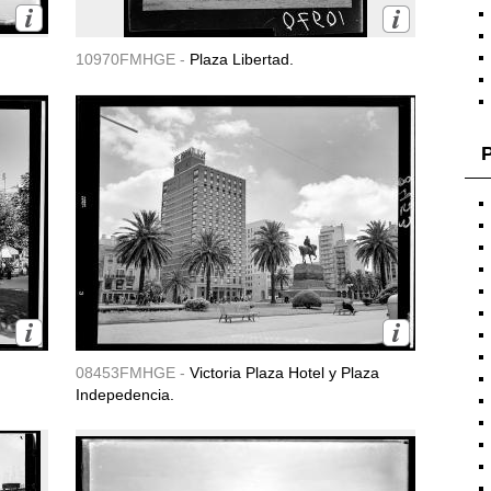
10970FMHGE -
Plaza Libertad.
P
08453FMHGE -
Victoria Plaza Hotel y Plaza
Indepedencia.