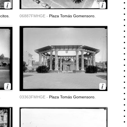
citos.
06887FMHGE -
Plaza Tomás Gomensoro.
.
03363FMHGE -
Plaza Tomás Gomensoro.