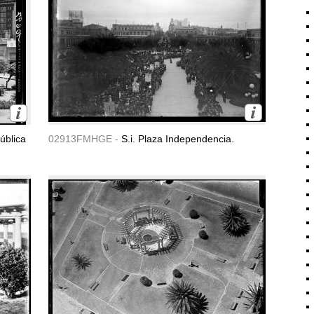
ública
02913FMHGE -
S.i. Plaza Independencia.