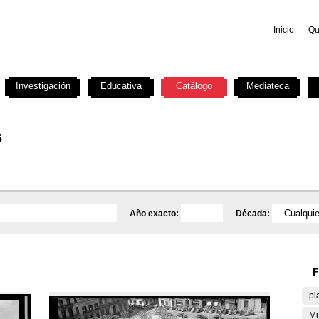
Inicio
Qu
Investigación
Educativa
Catálogo
Mediateca
s
Año exacto:
Década:
F
pl
Mu