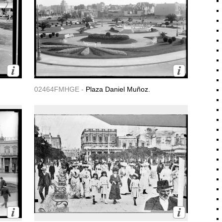
02464FMHGE -
Plaza Daniel Muñoz.