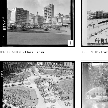
09793FMHGE -
Plaza Fabini.
0306FMHB -
Plaz