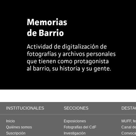
INSTITUCIONALES
SECCIONES
DESTA
Inicio
Exposiciones
MUFF, fes
Quiénes somos
Fotografías del CdF
Canal d
Suscripción
Investigación
Convoca