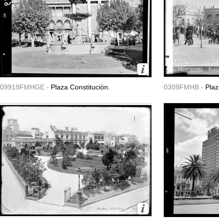
09919FMHGE -
Plaza Constitución.
0309FMHB -
Plaz