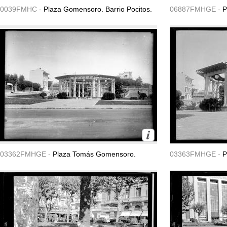
0039FMHC -
Plaza Gomensoro. Barrio Pocitos.
06887FMHGE -
P
03362FMHGE -
Plaza Tomás Gomensoro.
03363FMHGE -
P