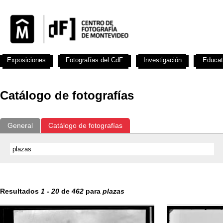
Exposiciones
Fotografías del CdF
Investigación
Educat
Catálogo de fotografías
General
Catálogo de fotografías
Resultados
1
-
20
de
462
para
plazas