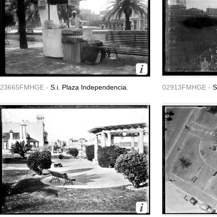
23665FMHGE -
S.i. Plaza Independencia.
02913FMHGE -
S