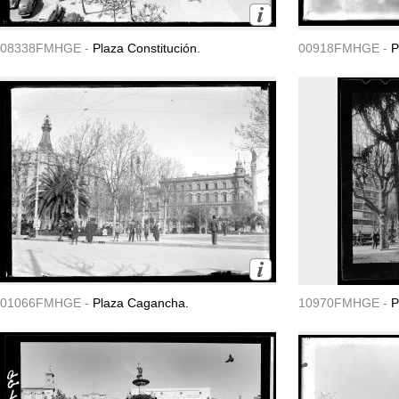
08338FMHGE -
Plaza Constitución.
00918FMHGE -
P
01066FMHGE -
Plaza Cagancha.
10970FMHGE -
P