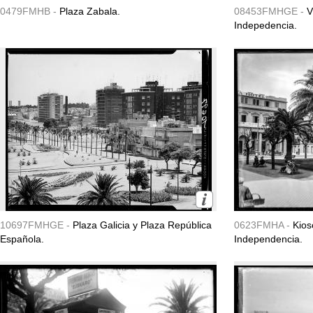
0479FMHB -
Plaza Zabala.
08453FMHGE -
V
Indepedencia.
10697FMHGE -
Plaza Galicia y Plaza República
0623FMHA -
Kios
Española.
Independencia.