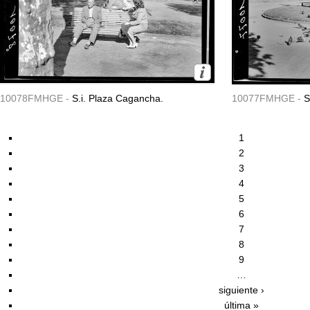
10078FMHGE -
S.i. Plaza Cagancha.
10077FMHGE -
S
1
2
3
4
5
6
7
8
9
…
siguiente ›
última »