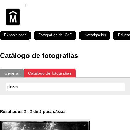
Exposiciones
Fotografías del CdF
Investigación
Educat
Catálogo de fotografías
General
Catálogo de fotografías
Resultados
1
-
1
de
1
para
plazas