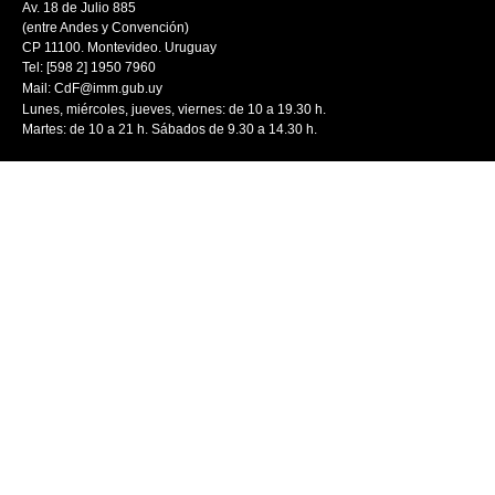
Av. 18 de Julio 885
(entre Andes y Convención)
CP 11100. Montevideo. Uruguay
Tel: [598 2] 1950 7960
Mail:
CdF@imm.gub.uy
Lunes, miércoles, jueves, viernes: de 10 a 19.30 h.
Martes: de 10 a 21 h. Sábados de 9.30 a 14.30 h.