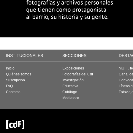
INSTITUCIONALES
SECCIONES
DESTA
Inicio
Exposiciones
MUFF, fes
Quiénes somos
Fotografías del CdF
Canal d
Suscripción
Investigación
Convoca
FAQ
Educativa
Líneas d
Contacto
Catálogo
Fotoviaj
Mediateca