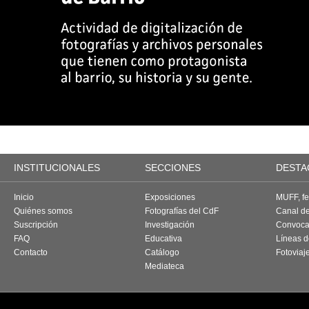
INSTITUCIONALES
SECCIONES
DESTA
Inicio
Exposiciones
MUFF, fes
Quiénes somos
Fotografías del CdF
Canal d
Suscripción
Investigación
Convoca
FAQ
Educativa
Líneas d
Contacto
Catálogo
Fotoviaj
Mediateca