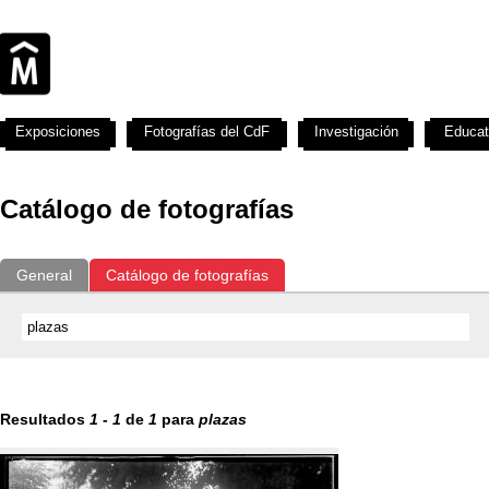
Exposiciones
Fotografías del CdF
Investigación
Educat
Catálogo de fotografías
General
Catálogo de fotografías
Resultados
1
-
1
de
1
para
plazas