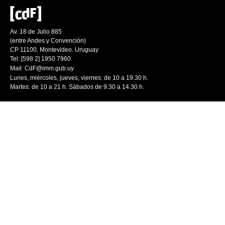
Av. 18 de Julio 885
(entre Andes y Convención)
CP 11100. Montevideo. Uruguay
Tel: [598 2] 1950 7960
Mail:
CdF@imm.gub.uy
Lunes, miércoles, jueves, viernes: de 10 a 19.30 h.
Martes: de 10 a 21 h. Sábados de 9.30 a 14.30 h.