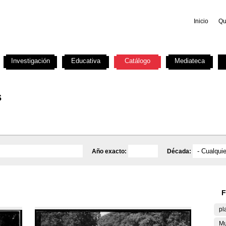
Inicio
Qu
Investigación
Educativa
Catálogo
Mediateca
s
Año exacto:
Década:
F
pl
Mu