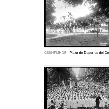
03884FMHGE -
Plaza de Deportes del Ce