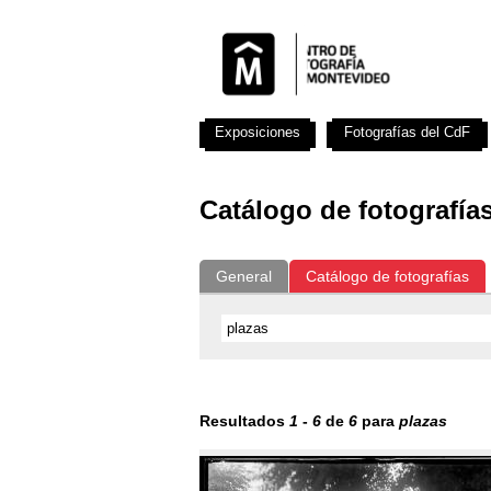
Exposiciones
Fotografías del CdF
Catálogo de fotografía
General
Catálogo de fotografías
Resultados
1
-
6
de
6
para
plazas