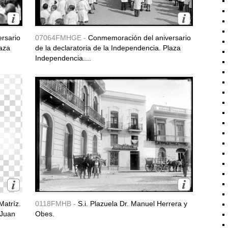
rsario
07064FMHGE -
Conmemoración del aniversario
laza
de la declaratoria de la Independencia. Plaza
Independencia....
Matríz.
0118FMHB -
S.i. Plazuela Dr. Manuel Herrera y
 Juan
Obes.