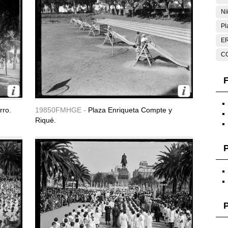
Ni
Pl
E
C
F
rro.
19850FMHGE -
Plaza Enriqueta Compte y
Riqué.
P